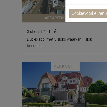
Cookievoorkeuren i
APPARTEMENT | GISTEL
2
3 slpks
|
121 m
Duplexapp. met 3 slpks waarvan 1 slpk
beneden.
VERKOCHT!