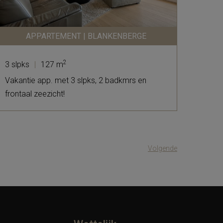
APPARTEMENT | BLANKENBERGE
2
3 slpks
|
127 m
Vakantie app. met 3 slpks, 2 badkmrs en
frontaal zeezicht!
Volgende