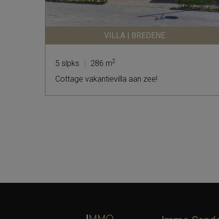
VILLA | BREDENE
2
5 slpks
|
286 m
Cottage vakantievilla aan zee!