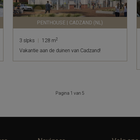
PENTHOUSE | CADZAND (NL)
2
3 slpks
|
128 m
Vakantie aan de duinen van Cadzand!
Pagina 1 van 5