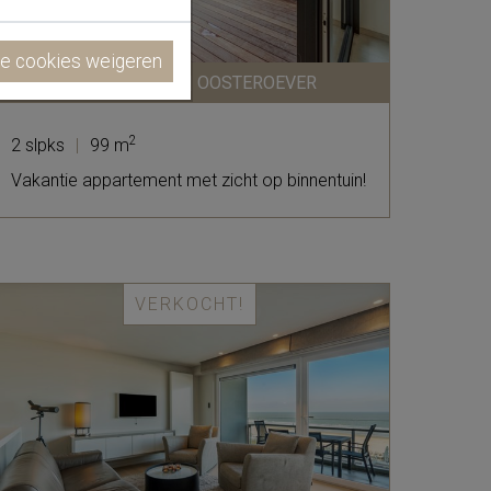
le cookies weigeren
APPARTEMENT | OOSTEROEVER
2
2 slpks
|
99 m
Vakantie appartement met zicht op binnentuin!
VERKOCHT!