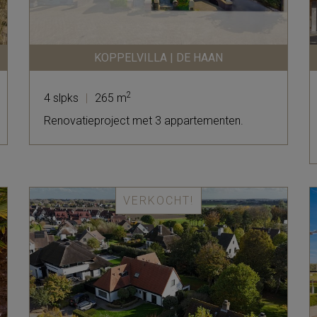
KOPPELVILLA | DE HAAN
2
4 slpks
|
265 m
Renovatieproject met 3 appartementen.
VERKOCHT!