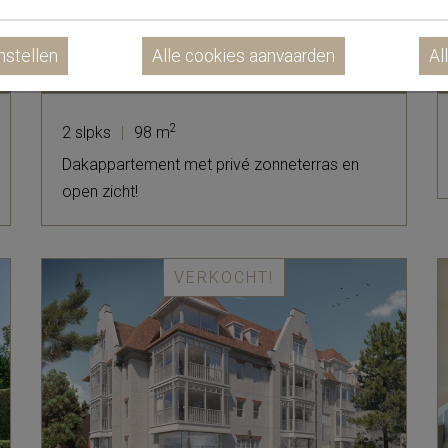
nstellen
Al
PENTHOUSE | MARIAKERKE
2
2 slpks
|
98 m
Dakappartement met privé zonneterras en
open zicht!
VERKOCHT!