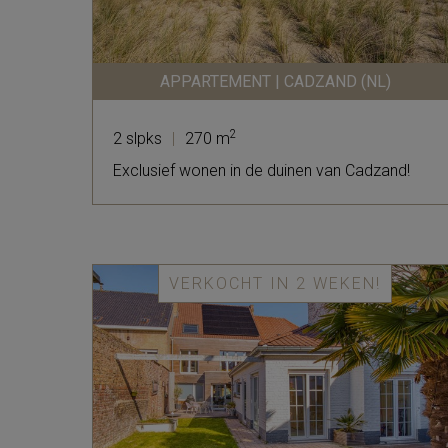
APPARTEMENT | CADZAND (NL)
2
2 slpks
|
270 m
Exclusief wonen in de duinen van Cadzand!
VERKOCHT IN 2 WEKEN!