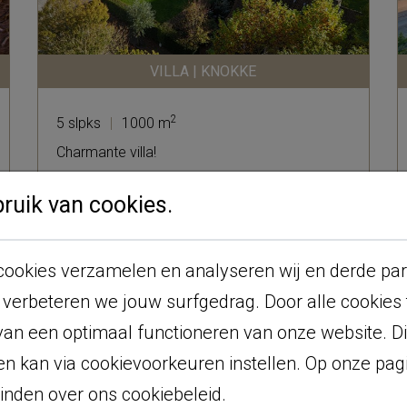
VILLA | KNOKKE
2
5 slpks
|
1000 m
Charmante villa!
uik van cookies.
VERKOCHT!
ookies verzamelen en analyseren wij en derde part
 verbeteren we jouw surfgedrag. Door alle cookies
van een optimaal functioneren van onze website. D
en kan via cookievoorkeuren instellen. Op onze pagi
vinden over ons cookiebeleid.