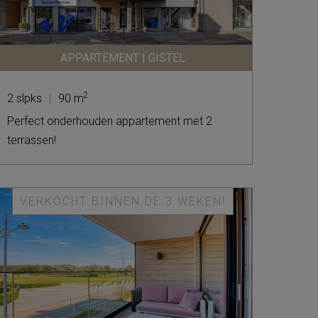
APPARTEMENT | GISTEL
2
2 slpks
|
90 m
Perfect onderhouden appartement met 2
terrassen!
VERKOCHT BINNEN DE 3 WEKEN!