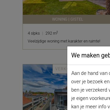
WONING | GISTEL
2
4 slpks
|
292 m
Veelzijdige woning met karakter en ruimte!
We maken gebr
VERKOCHT!
Aan de hand van c
over je bezoek en
ben je verzekerd 
je eigen voorkeur
kan je meer info 