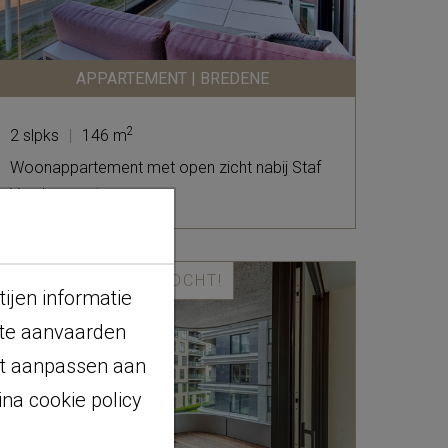
APPARTEMENT | BREDENE
2
2 slpks
|
146 m
Woonappartement met open zicht nabij Staf
Versluyscenter.
VERKOCHT!
ijen informatie
 te aanvaarden
it aanpassen aan
na cookie policy