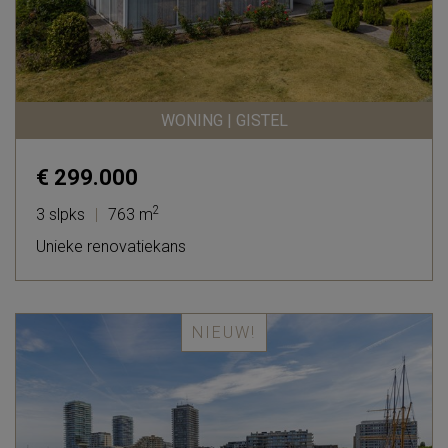
WONING | GISTEL
€ 299.000
2
3 slpks
|
763 m
Unieke renovatiekans
NIEUW!