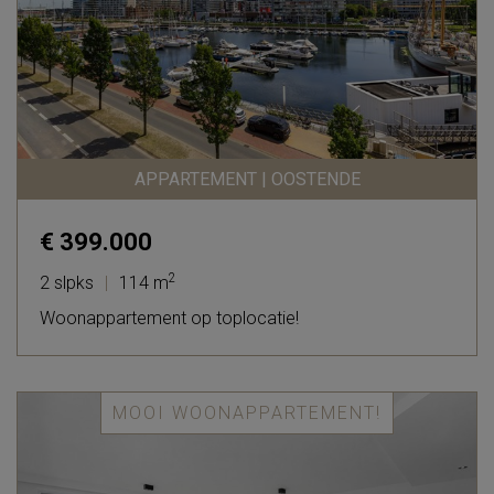
APPARTEMENT | OOSTENDE
€ 399.000
2
2 slpks
|
114 m
Woonappartement op toplocatie!
MOOI WOONAPPARTEMENT!