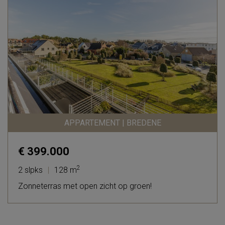
APPARTEMENT | BREDENE
€ 399.000
2
2 slpks
|
128 m
Zonneterras met open zicht op groen!