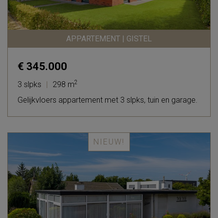
APPARTEMENT | GISTEL
€ 345.000
2
3 slpks
|
298 m
Gelijkvloers appartement met 3 slpks, tuin en garage.
NIEUW!