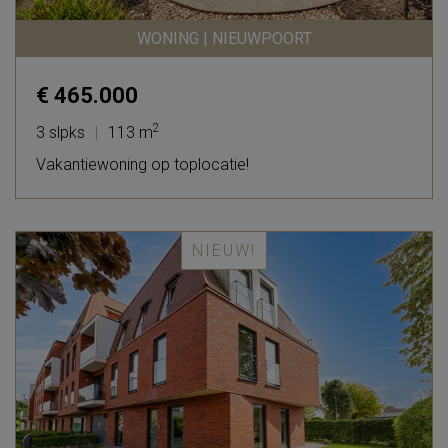
WONING | NIEUWPOORT
€ 465.000
2
3 slpks
|
113 m
Vakantiewoning op toplocatie!
NIEUW!