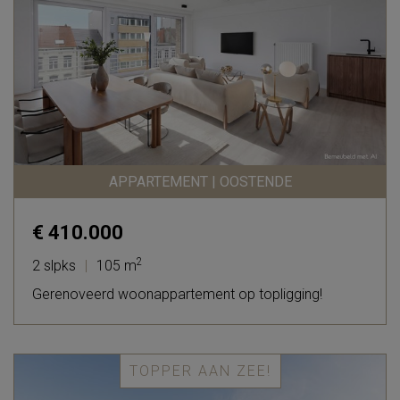
APPARTEMENT | OOSTENDE
€ 410.000
2
2 slpks
|
105 m
Gerenoveerd woonappartement op topligging!
TOPPER AAN ZEE!