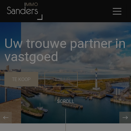
Uw trouwe partner in
vastgoed
TE KOOP
TE HUUR
SCROLL