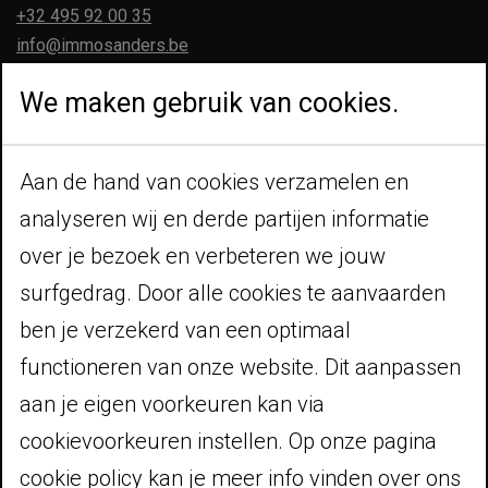
+32 495 92 00 35
info@immosanders.be
Enkel op afspraak
We maken gebruik van cookies.
Navigeer
Aan de hand van cookies verzamelen en
Home
Te koop
analyseren wij en derde partijen informatie
Te huur
over je bezoek en verbeteren we jouw
Realisaties
surfgedrag. Door alle cookies te aanvaarden
Contact
ben je verzekerd van een optimaal
Volg ons
functioneren van onze website. Dit aanpassen
aan je eigen voorkeuren kan via
cookievoorkeuren instellen. Op onze pagina
Wettelijk
cookie policy kan je meer info vinden over ons