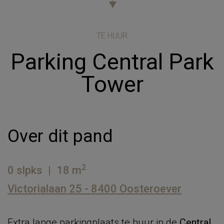
TE HUUR
Parking Central Park
Tower
Over dit pand
2
0 slpks
|
18 m
Victorialaan 25 - 8400 Oosteroever
Extra lange parkingplaats te huur in de
Central