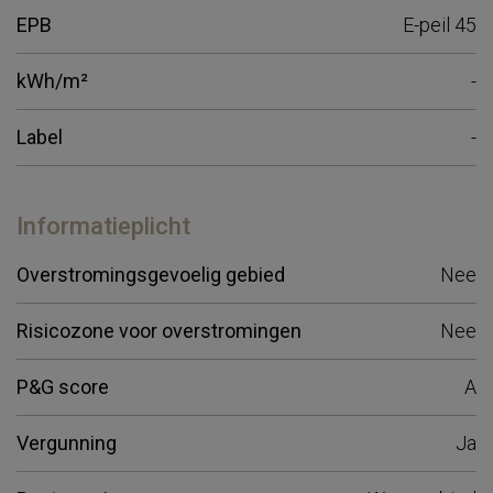
EPB
E-peil 45
kWh/m²
-
Label
-
Informatieplicht
Overstromingsgevoelig gebied
Nee
Risicozone voor overstromingen
Nee
P&G score
A
Vergunning
Ja