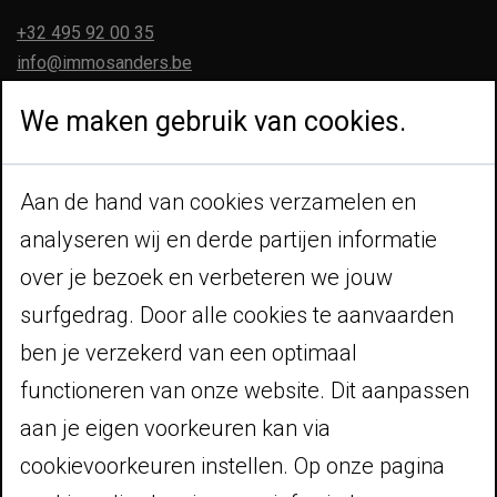
+32 495 92 00 35
info@immosanders.be
Enkel op afspraak
We maken gebruik van cookies.
Navigeer
Aan de hand van cookies verzamelen en
Home
Te koop
analyseren wij en derde partijen informatie
Te huur
over je bezoek en verbeteren we jouw
Realisaties
surfgedrag. Door alle cookies te aanvaarden
Contact
ben je verzekerd van een optimaal
Volg ons
functioneren van onze website. Dit aanpassen
aan je eigen voorkeuren kan via
cookievoorkeuren instellen. Op onze pagina
Wettelijk