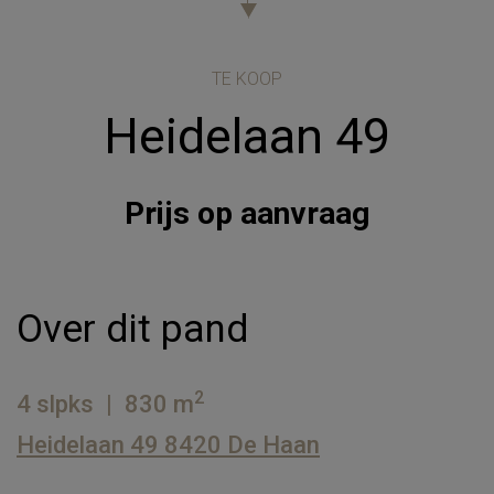
TE KOOP
Heidelaan 49
Prijs op aanvraag
Over dit pand
2
4 slpks
|
830 m
Heidelaan 49 8420 De Haan