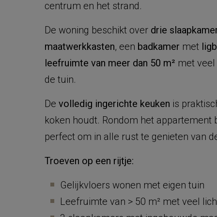
centrum en het strand.
De woning beschikt over
drie slaapkame
maatwerkkasten
, een
badkamer
met
lig
leefruimte van meer dan 50 m²
met veel l
de tuin.
De
volledig ingerichte keuken
is praktisc
koken houdt. Rondom het appartement b
perfect om in alle rust te genieten van d
Troeven op een rijtje:
Gelijkvloers wonen met eigen tuin
Leefruimte van > 50 m² met veel lich