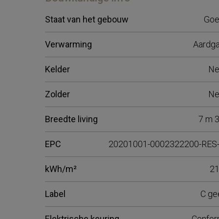
Staat van het gebouw
Go
Verwarming
Aardg
Kelder
Ne
Zolder
Ne
Breedte living
7 m 
EPC
20201001-0002322200-RES
kWh/m²
2
Label
C ge
Elektrische keuring
Confo