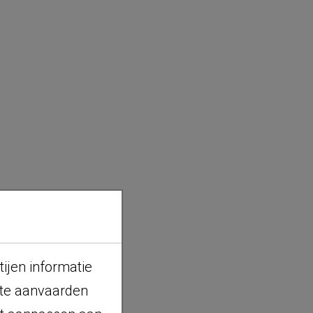
ijen informatie
 te aanvaarden