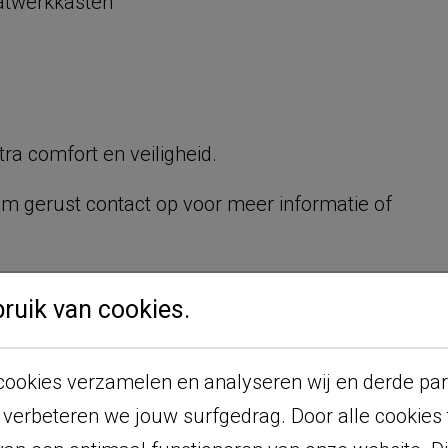
atwerkkasten
tra comfort en veiligheid.
m gerust contact op voor meer informatie of
uik van cookies.
Financieel
ookies verzamelen en analyseren wij en derde part
20
Prijs
Verkocht!
 verbeteren we jouw surfgedrag. Door alle cookies
ke
Auto
Garagebox inbegrepen