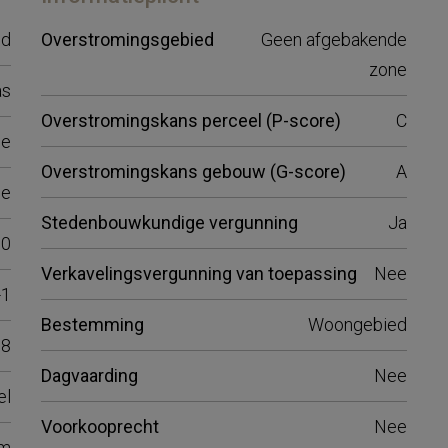
ed
Overstromingsgebied
Geen afgebakende
zone
as
Overstromingskans perceel (P-score)
C
e
Overstromingskans gebouw (G-score)
A
e
Stedenbouwkundige vergunning
Ja
30
Verkavelingsvergunning van toepassing
Nee
-1
Bestemming
Woongebied
18
Dagvaarding
Nee
el
Voorkooprecht
Nee
rm